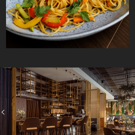
О нас
Меню
Доставка
Банкет
Детям
События
Контакты
Документация
© Новый русский ресторан. 2023
ОГРН 1226600032361
Разработка сайта